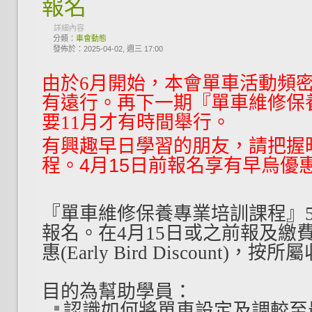
報名
詳細內容
分類：
車會動態
發佈於：2025-04-02, 週三 17:00
由於6月開始，本會單車活動頻密
有遠行。再
下一期『單車維修保
要11月才有時間舉行。
有興趣早日學習的朋友，請把握
程。
4月15日前報名享有早烏優
『單車維修保養專業培訓課程』
報名。在4月15日或之前報及繳
惠(Early Bird Discount)，
目的為幫助學員：
認識如何將單車設定及調較至