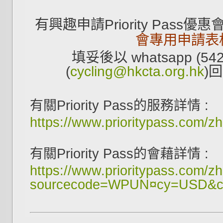
有興趣申請Priority Pass
會專用申請表
填妥後以 whatsapp (54
(
cycling@hkcta.org.hk
)
有關Priority Pass的服務詳情 :
https://www.prioritypass.com/z
有關Priority Pass的會藉詳情 :
https://www.prioritypass.com/z
sourcecode=WPUN¤cy=USD&c